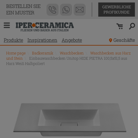
BESTELLEN SIE
GEWERBLICHE
PROFIKUNDE
EIN MUSTER
Produkte
Inspirationen
Angebote
Geschäfte
Home page
\
Badkeramik
\
Waschbecken
\
Waschbecken aus Harz
und Stein
\
Einbauwaschbecken Unitop HIDE PIETRA 100,5x51,5 aus
Harz Weiß Halbpoliert