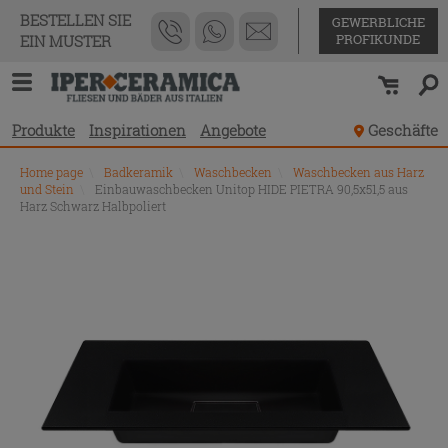
BESTELLEN SIE
GEWERBLICHE
PROFIKUNDE
EIN MUSTER
Produkte
Inspirationen
Angebote
Geschäfte
Home page
\
Badkeramik
\
Waschbecken
\
Waschbecken aus Harz
und Stein
\
Einbauwaschbecken Unitop HIDE PIETRA 90,5x51,5 aus
Harz Schwarz Halbpoliert