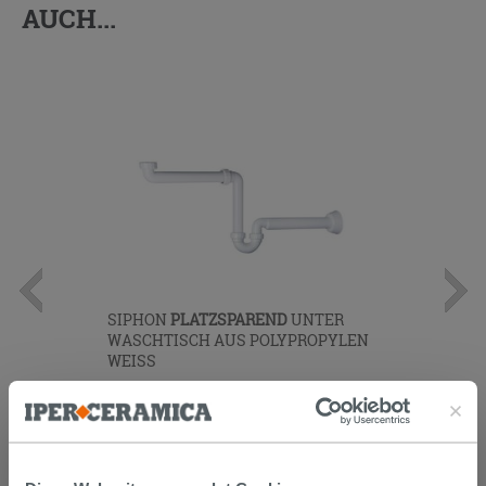
AUCH...
SIPHON
PLATZSPAREND
UNTER
WASCHTISCH AUS POLYPROPYLEN
WEISS
12,90 €
/STK.
IN DEN WARENKORB LEGEN