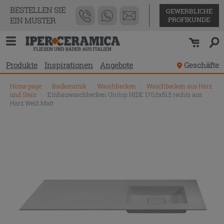
BESTELLEN SIE
GEWERBLICHE
PROFIKUNDE
EIN MUSTER
Produkte
Inspirationen
Angebote
Geschäfte
Home page
\
Badkeramik
\
Waschbecken
\
Waschbecken aus Harz
und Stein
\
Einbauwaschbecken Unitop HIDE 170,5x51,5 rechts aus
Harz Weiß Matt