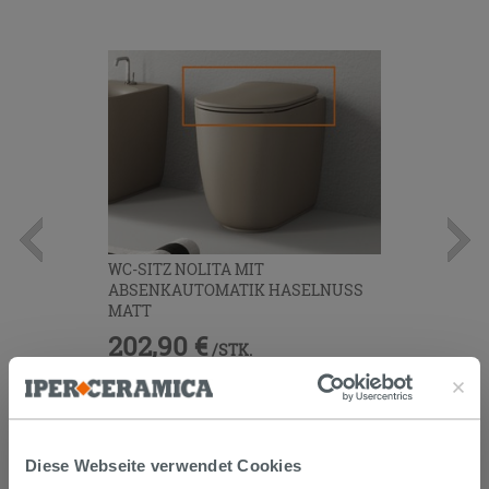
WC-SITZ NOLITA MIT
ABSENKAUTOMATIK HASELNUSS
MATT
202,90 €
/STK.
Im Geschäft oder über den
Kundenservice bestellbar
Diese Webseite verwendet Cookies