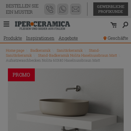
BESTELLEN SIE
GEWERBLICHE
PROFIKUNDE
EIN MUSTER
Produkte
Inspirationen
Angebote
Geschäfte
Home page
\
Badkeramik
\
Sanitärkeramik
\
Stand-
Sanitärkeramik
\
Stand-Badkeramik Nolita Haselnussbraun Matt
\
Aufsatzwaschbecken Nolita 60X40 Haselnussbraun Matt
PROMO