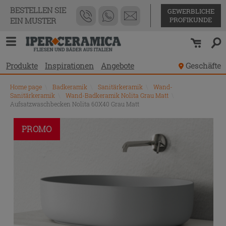
BESTELLEN SIE
GEWERBLICHE
PROFIKUNDE
EIN MUSTER
Produkte
Inspirationen
Angebote
Geschäfte
Home page
\
Badkeramik
\
Sanitärkeramik
\
Wand-
Sanitärkeramik
\
Wand-Badkeramik Nolita Grau Matt
\
Aufsatzwaschbecken Nolita 60X40 Grau Matt
PROMO