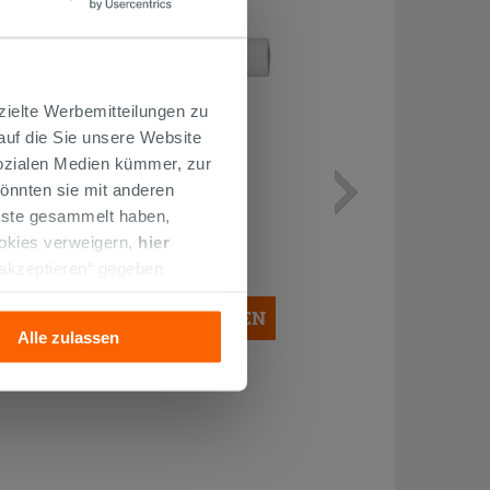
zielte Werbemitteilungen zu
 auf die Sie unsere Website
Sozialen Medien kümmer, zur
önnten sie mit anderen
ABLAUFGARNITUR MADRID Ø 90
mm FLANSCH EDELSTAHL
enste gesammelt haben,
ookies verweigern,
hier
31,90 €
 akzeptieren“ gegeben
/STK.
llation der technischen
IN DEN WARENKORB LEGEN
Alle zulassen