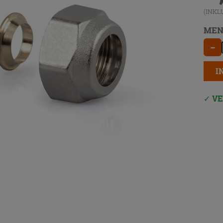
(INKL
MEN
−
I
VE