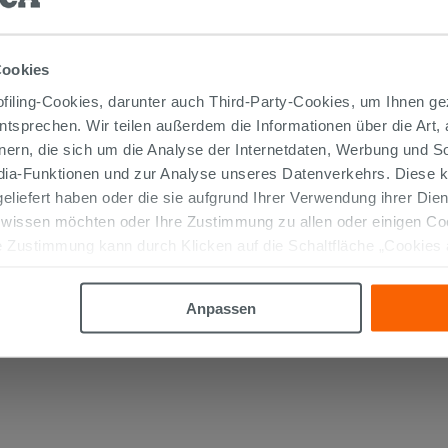
Cookies
iling-Cookies, darunter auch Third-Party-Cookies, um Ihnen ge
entsprechen. Wir teilen außerdem die Informationen über die Art,
nern, die sich um die Analyse der Internetdaten, Werbung und 
edia-Funktionen und zur Analyse unseres Datenverkehrs. Diese k
Nanodefense 5 kg - Abdichtender
elastischer Klebstoff
 geliefert haben oder die sie aufgrund Ihrer Verwendung ihrer Di
 wissen möchten oder Ihre Zustimmung zu allen oder einigen C
41,80 €
 Zustimmung kann durch Klicken auf die Schaltfläche „Cookies
/STK.
altfläche "X" klicken, können Sie das Surfen erst nach der Insta
IN DEN WARENKORB LEGEN
Anpassen