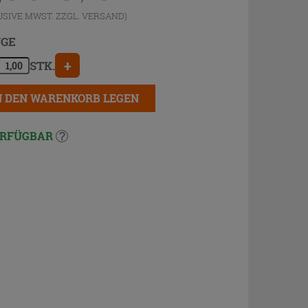
USIVE MWST. ZZGL.
VERSAND
)
GE
+
STK.
N DEN WARENKORB LEGEN
RFÜGBAR