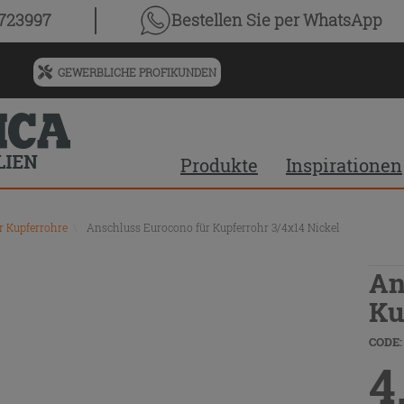
0723997
Bestellen Sie
per WhatsApp
GEWERBLICHE PROFIKUNDEN
Menü
für
vorgeschlagenen
Siteinhalt
Produkte
Inspirationen
und
Suchprotokoll
ür Kupferrohre
\
Anschluss Eurocono für Kupferrohr 3/4x14 Nickel
An
Ku
CODE:
4