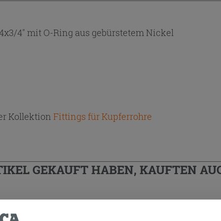
x3/4" mit O-Ring aus gebürstetem Nickel
r Kollektion
Fittings für Kupferrohre
TIKEL GEKAUFT HABEN, KAUFTEN AUC