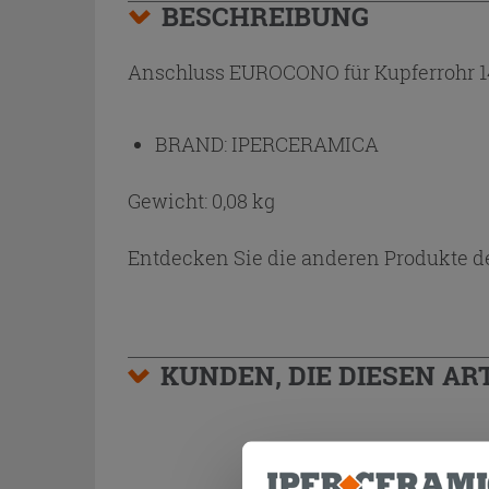
BESCHREIBUNG
Anschluss EUROCONO für Kupferrohr 14
BRAND:
IPERCERAMICA
Gewicht: 0,08 kg
Entdecken Sie die anderen Produkte de
KUNDEN, DIE DIESEN AR