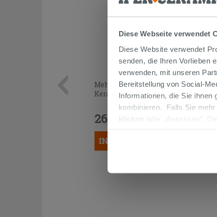
Diese Webseite verwendet 
Diese Website verwendet Prof
senden, die Ihren Vorlieben 
verwenden, mit unseren Part
Bereitstellung von Social-M
Mehrzweckkleber Grau 25 kg -
Kerakoll H40 No Limits
Informationen, die Sie ihnen
kombinieren. Falls Sie mehr
26,99 €
klicken
oder „Anpassen“. Die
/STK.
werden. Wenn Sie auf die Sch
IN DEN WARENKORB LEGEN
Cookies fortsetzen.