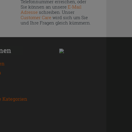
Telefonnummer erreichen, oder
Sie können an unsere
E-Mail
Adresse
schreiben. Unser
Customer Care
wird sich um Sie
und Ihre Fragen gleich kümmern.
onen
en
n
e Kategorien