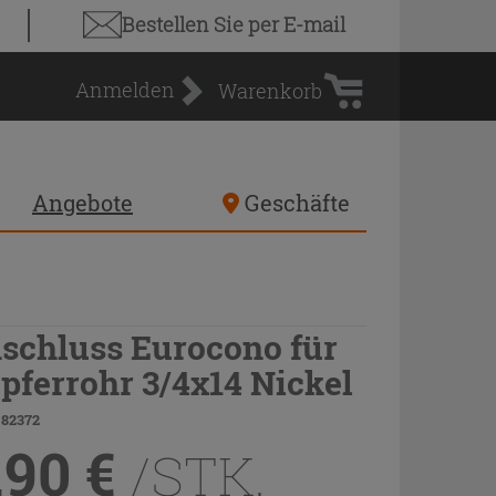
Warenkorb
Bestellen Sie
per E-mail
Anmelden
Warenkorb
Angebote
Geschäfte
schluss Eurocono für
pferrohr 3/4x14 Nickel
 82372
,90
€
/STK.