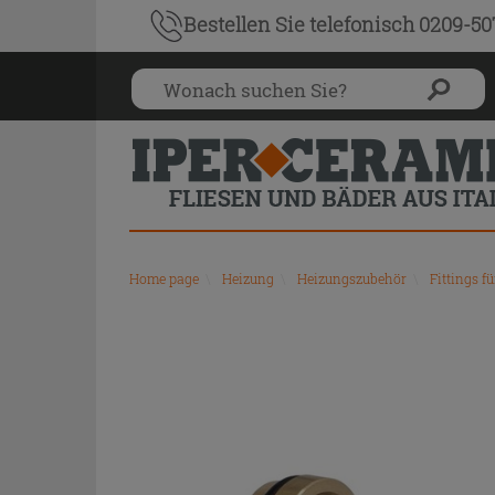
Bestellen Sie
telefonisch 0209-5
Home page
\
Heizung
\
Heizungszubehör
\
Fittings f