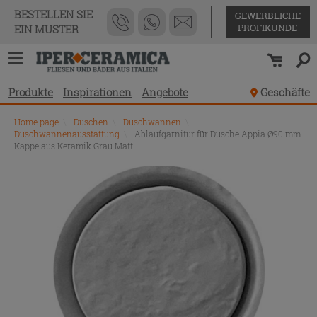
BESTELLEN SIE
GEWERBLICHE
PROFIKUNDE
EIN MUSTER
Produkte
Inspirationen
Angebote
Geschäfte
Home page
\
Duschen
\
Duschwannen
\
Duschwannenausstattung
\
Ablaufgarnitur für Dusche Appia Ø90 mm
Kappe aus Keramik Grau Matt