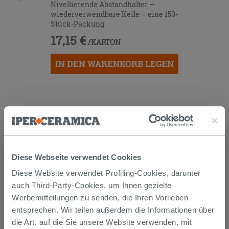
Nivellierende Abstandhalter –
wiederverwendbare Keile – eine 150-
Stück-Packung
17,15 €
/KARTON
IN DEN WARENKORB LEGEN
Diese Webseite verwendet Cookies
Diese Website verwendet Profiling-Cookies, darunter
Versand
auch Third-Party-Cookies, um Ihnen gezielte
Werbemitteilungen zu senden, die Ihren Vorlieben
Die Waren werden normalerweise innerhalb von 15
entsprechen. Wir teilen außerdem die Informationen über
Werktagen ab der Auftragsbestätigung zum Versand
die Art, auf die Sie unsere Website verwenden, mit
gebracht.