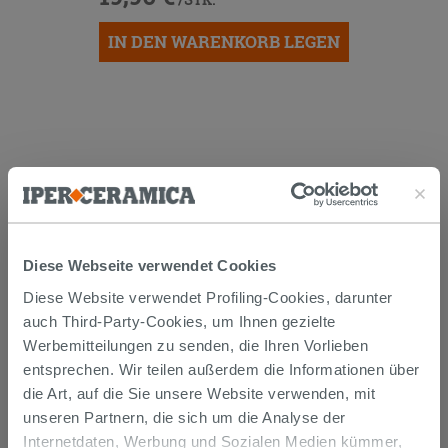
IN DEN WARENKORB LEGEN
Versand
Diese Webseite verwendet Cookies
Diese Website verwendet Profiling-Cookies, darunter
auch Third-Party-Cookies, um Ihnen gezielte
Die Waren werden normalerweise innerhalb von 15
Werktagen ab der Auftragsbestätigung zum Versand
Werbemitteilungen zu senden, die Ihren Vorlieben
gebracht.
entsprechen. Wir teilen außerdem die Informationen über
Musterstücke werden normalerweise innerhalb von
die Art, auf die Sie unsere Website verwenden, mit
Tagen geliefert.
Der Versand der online gekauften Produkte wird
unseren Partnern, die sich um die Analyse der
verfolgt und wir rufen Sie an, um das Lieferdatum zu
Internetdaten, Werbung und Sozialen Medien kümmer,