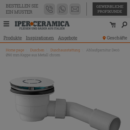
BESTELLEN SIE
GEWERBLICHE
PROFIKUNDE
EIN MUSTER
Produkte
Inspirationen
Angebote
Geschäfte
Home page
\
Duschen
\
Duschausstattung
\
Ablaufgarnitur Decò
Ø90 mm Kappe aus Metall chrom