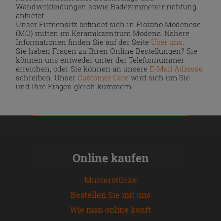
Wandverkleidungen sowie Badezimmereinrichtung
anbietet.
Unser Firmensitz befindet sich in Fiorano Modenese
(MO) mitten im Keramikzentrum Modena. Nähere
Informationen finden Sie auf der Seite
Über uns
.
Sie haben Fragen zu Ihren Online Bestellungen? Sie
können uns entweder unter der Telefonnummer
erreichen, oder Sie können an unsere
E-Mail Adresse
schreiben. Unser
Customer Care
wird sich um Sie
und Ihre Fragen gleich kümmern.
Online kaufen
Musterstücke
Bestellen Sie mit uns
Wie man online kauft