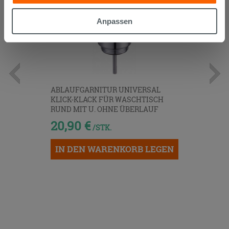
gesammelt haben, kombinieren. Falls Sie mehr wissen
möchten oder Ihre Zustimmung zu allen oder einigen
Anpassen
Cookies verweigern,
hier klicken
oder „Anpassen“. Die
Zustimmung kann durch Klicken auf die Schaltfläche
„Cookies akzeptieren“ gegeben werden. Wenn Sie auf
die Schaltfläche "X" klicken, können Sie das Surfen erst
nach der Installation der technischen Cookies fortsetzen.
ABLAUFGARNITUR UNIVERSAL
KLICK-KLACK FÜR WASCHTISCH
RUND MIT U. OHNE ÜBERLAUF
20,90 €
/STK.
IN DEN WARENKORB LEGEN