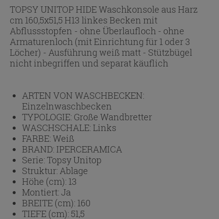
TOPSY UNITOP HIDE Waschkonsole aus Harz
cm 160,5x51,5 H13 linkes Becken mit
Abflussstopfen - ohne Überlaufloch - ohne
Armaturenloch (mit Einrichtung für 1 oder 3
Löcher) - Ausführung weiß matt - Stützbügel
nicht inbegriffen und separat käuflich
ARTEN VON WASCHBECKEN:
Einzelnwaschbecken
TYPOLOGIE:
Große Wandbretter
WASCHSCHALE:
Links
FARBE:
Weiß
BRAND:
IPERCERAMICA
Serie:
Topsy Unitop
Struktur:
Ablage
Höhe (cm):
13
Montiert:
Ja
BREITE (cm):
160
TIEFE (cm):
51,5