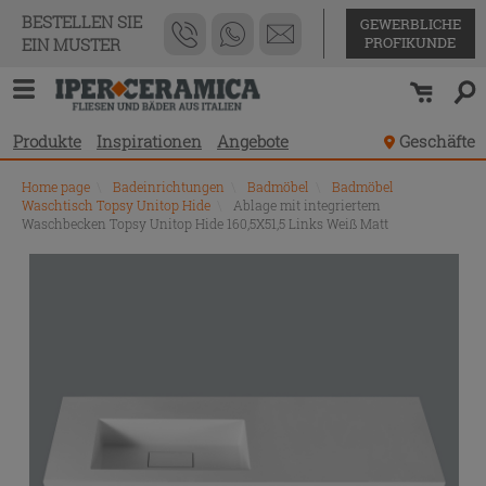
BESTELLEN SIE
GEWERBLICHE
PROFIKUNDE
EIN MUSTER
Produkte
Inspirationen
Angebote
Geschäfte
Home page
\
Badeinrichtungen
\
Badmöbel
\
Badmöbel
Waschtisch Topsy Unitop Hide
\
Ablage mit integriertem
Waschbecken Topsy Unitop Hide 160,5X51,5 Links Weiß Matt