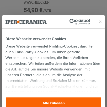
WASCHBECKEN
54,90 €
/STK.
IN DEN WARENKORB LEGEN
Diese Webseite verwendet Cookies
Diese Website verwendet Profiling-Cookies, darunter
auch Third-Party-Cookies, um Ihnen gezielte
Werbemitteilungen zu senden, die Ihren Vorlieben
entsprechen. Wir teilen außerdem die Informationen über
KUNDEN, DIE DIESEN ARTIKEL
die Art, auf die Sie unsere Website verwenden, mit
GEKAUFT HABEN, KAUFTEN
unseren Partnern, die sich um die Analyse der
Internetdaten, Werbung und Sozialen Medien kümmer,
AUCH...
zur Bereitstellung von Social-Media-Funktionen und zur
Analyse unseres Datenverkehrs. Diese könnten sie mit
anderen Informationen, die Sie ihnen geliefert haben oder
Alle zulassen
die sie aufgrund Ihrer Verwendung ihrer Dienste
OUTLET