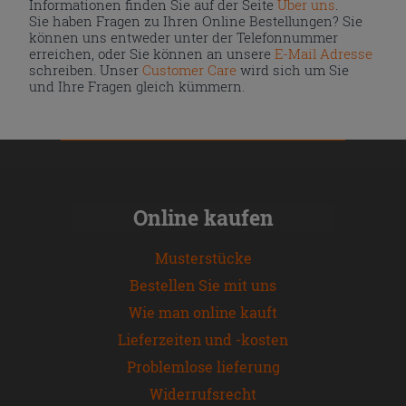
Informationen finden Sie auf der Seite
Über uns
.
Sie haben Fragen zu Ihren Online Bestellungen? Sie
können uns entweder unter der Telefonnummer
erreichen, oder Sie können an unsere
E-Mail Adresse
schreiben. Unser
Customer Care
wird sich um Sie
und Ihre Fragen gleich kümmern.
Online kaufen
Musterstücke
Bestellen Sie mit uns
Wie man online kauft
Lieferzeiten und -kosten
Problemlose lieferung
Widerrufsrecht