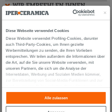
WIR EMPFEHLEN IHNEN
AUCH…
Diese Webseite verwendet Cookies
Diese Website verwendet Profiling-Cookies, darunter
auch Third-Party-Cookies, um Ihnen gezielte
Werbemitteilungen zu senden, die Ihren Vorlieben
entsprechen. Wir teilen außerdem die Informationen über
die Art, auf die Sie unsere Website verwenden, mit
unseren Partnern, die sich um die Analyse der
Internetdaten, Werbung und Sozialen Medien kümmer,
zur Bereitstellung von Social-Media-Funktionen und zur
STÜTZBÜGELPAAR PROTEO FÜR
Analyse unseres Datenverkehrs. Diese könnten sie mit
PLATTE
anderen Informationen, die Sie ihnen geliefert haben oder
Alle zulassen
die sie aufgrund Ihrer Verwendung ihrer Dienste
77,90 €
/STK.
gesammelt haben, kombinieren. Falls Sie mehr wissen
möchten oder Ihre Zustimmung zu allen oder einigen
IN DEN WARENKORB LEGEN