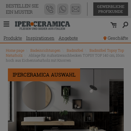
BESTELLEN SIE
GEWERBLICHE
PROFIKUNDE
EIN MUSTER
Produkte
Inspirationen
Angebote
Geschäfte
Home page
\
Badeinrichtungen
\
Badmöbel
\
Badmöbel Topsy Top
Naturholz
\
Ablage für Aufsatzwaschbecken TOPSY TOP 140 cm, 10cm
hoch aus Eichennaturholz mit Knorren
IPERCERAMICA AUSWAHL