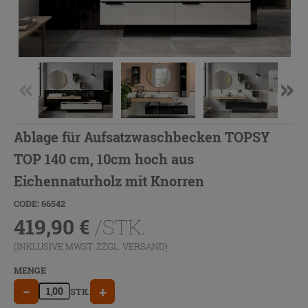
Ablage für Aufsatzwaschbecken TOPSY
TOP 140 cm, 10cm hoch aus
Eichennaturholz mit Knorren
CODE: 66542
419,90
€
/STK.
(INKLUSIVE MWST. ZZGL.
VERSAND
)
MENGE
−
+
STK.