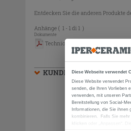
Entdecken Sie die anderen Produkte de
Anhänge
( 1 - 1 di 1 )
Dokumente
Technical Sheet
KUNDEN, DIE DIESEN AR
Diese Webseite verwendet 
Diese Website verwendet Prof
senden, die Ihren Vorlieben 
verwenden, mit unseren Part
Bereitstellung von Social-M
Informationen, die Sie ihnen
kombinieren. Falls Sie mehr
klicken
oder „Anpassen“. Die
werden. Wenn Sie auf die Sch