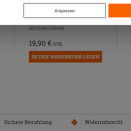
Anpassen
SIPHON FÜR BIDET 11/4 'S'-FÖRMIG
MESSING CHROM
19,90 €
/STK.
IN DEN WARENKORB LEGEN
Sichere Bezahlung
Widerrufsrecht