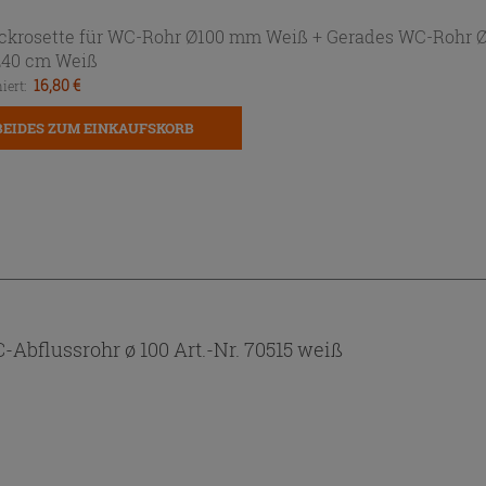
ckrosette für WC-Rohr Ø100 mm Weiß +
Gerades WC-Rohr 
40 cm Weiß
16,80 €
iert:
BEIDES ZUM EINKAUFSKORB
HINZUFÜGEN
bflussrohr ø 100 Art.-Nr. 70515 weiß