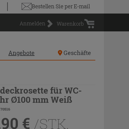
Warenkorb
Bestellen Sie
per E-mail
Anmelden
Warenkorb
Angebote
Geschäfte
deckrosette für WC-
hr Ø100 mm Weiß
 70516
,90
€
/STK.