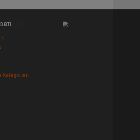
onen
en
n
e Kategorien