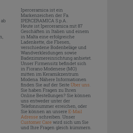
Iperceramica ist ein
Markenzeichen der Fa.
 ab
IPERCERAMICA S.p.A..
Heute ist Iperceramica mit 87
Geschäften in Italien und einem
n,
in Malta eine erfolgreiche
Ladenkette, die Fliesen,
verschiedene Bodenbeläge und
Wandverkleidungen sowie
Badezimmereinrichtung anbietet.
Unser Firmensitz befindet sich
in Fiorano Modenese (MO)
mitten im Keramikzentrum
Modena. Nähere Informationen
finden Sie auf der Seite
Über uns
.
Sie haben Fragen zu Ihren
Online Bestellungen? Sie können
uns entweder unter der
Telefonnummer erreichen, oder
Sie können an unsere
E-Mail
Adresse
schreiben. Unser
Customer Care
wird sich um Sie
und Ihre Fragen gleich kümmern.