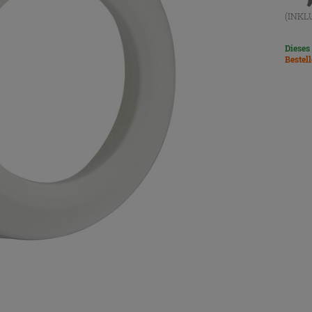
(INKL
Dieses
Bestel