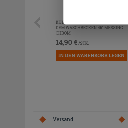
Cookies fortsetzen.
KURVENPAAR ZUR MONTAGE UNTER
DEM WASCHBECKEN 45° MESSING
CHROM
14,90 €
/STK.
IN DEN WARENKORB LEGEN
Versand