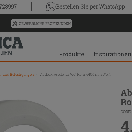
0723997
Bestellen Sie
per WhatsApp
GEWERBLICHE PROFIKUNDEN
Menü
für
vorgeschlagenen
Siteinhalt
Produkte
Inspirationen
und
Suchprotokoll
r und Befestigungen
\
Abdeckrosette für WC-Rohr Ø100 mm Weiß
Ab
Ro
CODE:
4