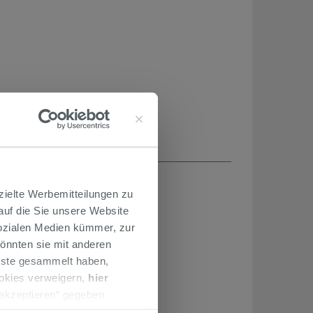
H...
zielte Werbemitteilungen zu
 auf die Sie unsere Website
Sozialen Medien kümmer, zur
önnten sie mit anderen
enste gesammelt haben,
ookies verweigern,
hier
 akzeptieren“ gegeben
llation der technischen