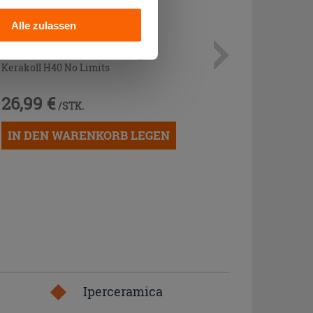
Alle zulassen
Mehrzweckkleber Weiss 25 kg -
Kerakoll H40 No Limits
26,99 €
/STK.
IN DEN WARENKORB LEGEN
Iperceramica