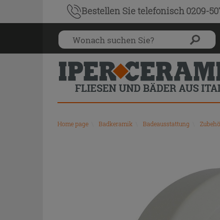
Bestellen Sie
telefonisch 0209-5
Home page
\
Badkeramik
\
Badeausstattung
\
Zubehö