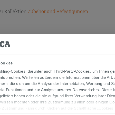
r Kollektion
Zubehör und Befestigungen
TIKEL GEKAUFT HABEN, KAUFTEN AUC
Cookies
iling-Cookies, darunter auch Third-Party-Cookies, um Ihnen ge
entsprechen. Wir teilen außerdem die Informationen über die Art,
nern, die sich um die Analyse der Internetdaten, Werbung und 
edia-Funktionen und zur Analyse unseres Datenverkehrs. Diese k
 geliefert haben oder die sie aufgrund Ihrer Verwendung ihrer Di
 wissen möchten oder Ihre Zustimmung zu allen oder einigen C
 Zustimmung kann durch Klicken auf die Schaltfläche „Cookies
altfläche "X" klicken, können Sie das Surfen erst nach der Insta