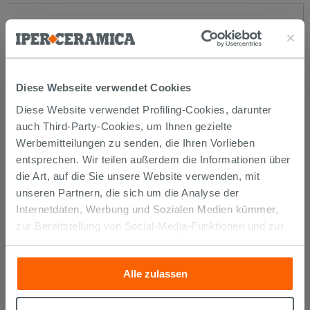
Diese Webseite verwendet Cookies
Diese Website verwendet Profiling-Cookies, darunter
auch Third-Party-Cookies, um Ihnen gezielte
Werbemitteilungen zu senden, die Ihren Vorlieben
entsprechen. Wir teilen außerdem die Informationen über
Sockelleiste Vogue Travertino Cream
die Art, auf die Sie unsere Website verwenden, mit
Marbles 6,5x120
unseren Partnern, die sich um die Analyse der
Internetdaten, Werbung und Sozialen Medien kümmer,
13,99 €
/STK.
zur Bereitstellung von Social-Media-Funktionen und zur
Analyse unseres Datenverkehrs. Diese könnten sie mit
anderen Informationen, die Sie ihnen geliefert haben oder
Alle zulassen
die sie aufgrund Ihrer Verwendung ihrer Dienste
gesammelt haben, kombinieren. Falls Sie mehr wissen
möchten oder Ihre Zustimmung zu allen oder einigen