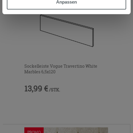
Anpassen
Cookies verweigern,
hier klicken
oder „Anpassen“. Die
Zustimmung kann durch Klicken auf die Schaltfläche
„Cookies akzeptieren“ gegeben werden. Wenn Sie auf
die Schaltfläche "X" klicken, können Sie das Surfen erst
nach der Installation der technischen Cookies fortsetzen.
Sockelleiste Vogue Travertino White
Marbles 6,5x120
13,99 €
/STK.
PROMO