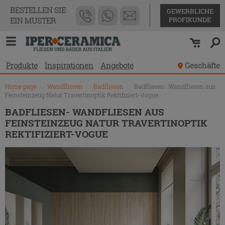
Produktverzeichnis
BESTELLEN SIE
GEWERBLICHE
PROFIKUNDE
EIN MUSTER
Produkte
Inspirationen
Angebote
Geschäfte
Home page
\
Wandfliesen
\
Badfliesen
\
Badfliesen- Wandfliesen aus
Feinsteinzeug Natur Travertinoptik Rektifiziert-Vogue
BADFLIESEN- WANDFLIESEN AUS
FEINSTEINZEUG NATUR TRAVERTINOPTIK
REKTIFIZIERT-VOGUE