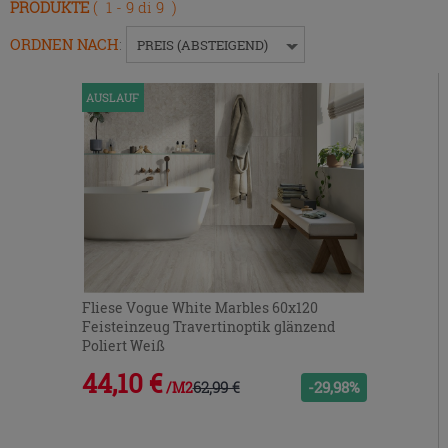
PRODUKTE
( 1 - 9 di 9 )
um
das
ORDNEN NACH
:
PREIS (ABSTEIGEND)
Menü
ein-
AUSLAUF
bzw.
auszublenden.
Fliese Vogue White Marbles 60x120
Feisteinzeug Travertinoptik glänzend
Poliert Weiß
44,10 €
62,99 €
-29,98%
/M2