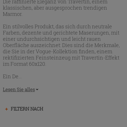
Die raffinierte Eleganz von Travertin, einem
klassischen, aber ausgesprochen trendigen
Marmor.
Ein stilvolles Produkt, das sich durch neutrale
Farben, dezente und gerichtete Maserungen, mit
einer undurchsichtigen und leicht rauen
Oberfläche auszeichnet: Dies sind die Merkmale,
die Sie in der Vogue-Kollektion finden, einem
rektifizierten Feinsteinzeug mit Travertin-Effekt
im Format 60x120.
Ein De...
Lesen Sie alles
Drücken
FILTERN NACH
Sie
die
Eingabetaste,