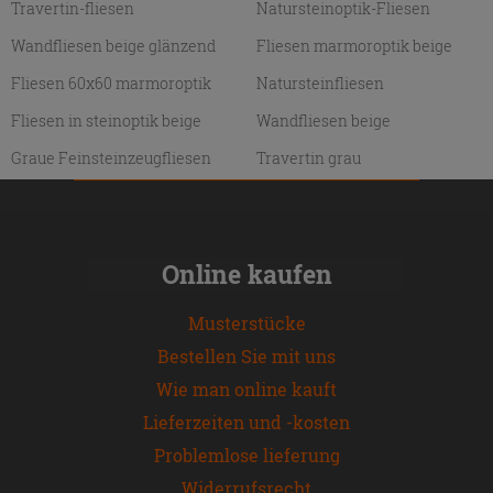
Travertin-fliesen
Natursteinoptik-Fliesen
Wandfliesen beige glänzend
Fliesen marmoroptik beige
Fliesen 60x60 marmoroptik
Natursteinfliesen
Fliesen in steinoptik beige
Wandfliesen beige
Graue Feinsteinzeugfliesen
Travertin grau
Online kaufen
Musterstücke
Bestellen Sie mit uns
Wie man online kauft
Lieferzeiten und -kosten
Problemlose lieferung
Widerrufsrecht