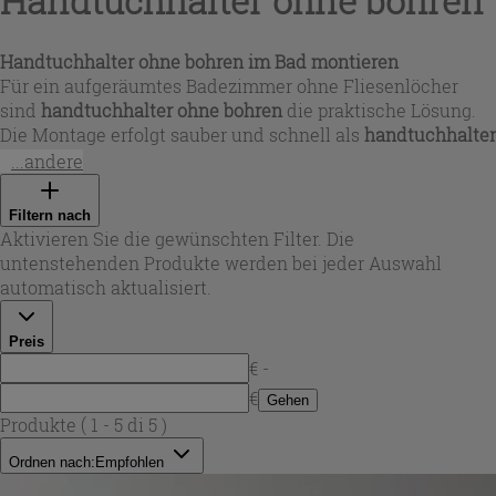
Handtuchhalter ohne bohren
Handtuchhalter ohne bohren im Bad montieren
Für ein aufgeräumtes Badezimmer ohne Fliesenlöcher
sind
handtuchhalter ohne bohren
die praktische Lösung.
Die Montage erfolgt sauber und schnell als
handtuchhalter
zum kleben
– ideal, wenn du in Mietwohnungen flexibel
...andere
bleiben oder empfindliche Oberflächen schützen willst. Ob
als
handtuchhalter bad ohne bohren
, neben dem
Filtern nach
Waschtisch oder als
handtuchhalter dusche ohne bohren
:
Aktivieren Sie die gewünschten Filter. Die
Die Halterungen passen sich unterschiedlichen
untenstehenden Produkte werden bei jeder Auswahl
Platzsituationen an und bieten eine stabile Ablage für
automatisch aktualisiert.
Hand- und Duschtücher.
Preis
€ -
€
Gehen
Produkte
( 1 - 5 di 5 )
Ordnen nach:
Empfohlen