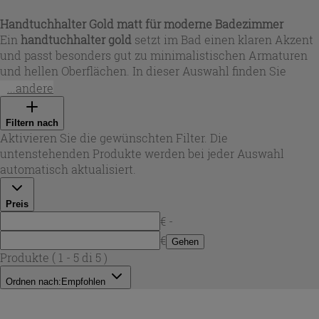
Handtuchhalter Gold matt für moderne Badezimmer
Ein
handtuchhalter gold
setzt im Bad einen klaren Akzent
und passt besonders gut zu minimalistischen Armaturen
und hellen Oberflächen. In dieser Auswahl finden Sie
goldene handtuchhalter
aus rostfreiem Edelstahl mit
...andere
hochwertiger Oberflächenveredelung, die auf
Alltagstauglichkeit ausgelegt ist: robust, pflegeleicht und
Filtern nach
langlebig. Viele Varianten sind als
handtuchhalter gold
Aktivieren Sie die gewünschten Filter. Die
matt
gebürstet erhältlich und wirken dadurch edel, ohne
untenstehenden Produkte werden bei jeder Auswahl
zu spiegeln – ideal, wenn Sie ein ruhiges, modernes
automatisch aktualisiert.
Gesamtbild schaffen möchten.
Preis
€ -
€
Gehen
Produkte
( 1 - 5 di 5 )
Ordnen nach:
Empfohlen