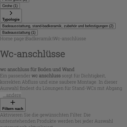
Grohe
(
1
)
Typologie
Badeausstattung, stand-badkeramik, zubehör und befestigungen
(
2
)
Badeausstattung
(
1
)
Home page
\
Badkeramik
\
Wc-anschlüsse
Wc-anschlüsse
wc anschluss für Boden und Wand
Ein passender
wc anschluss
sorgt für Dichtigkeit,
korrekten Abfluss und eine saubere Montage. In dieser
Auswahl findest du Lösungen für Stand-WCs mit Abgang
nach unten oder hinten: Bodenanschlüsse mit
...andere
Schwanenhals aus robustem Polypropylen sowie gerade
Wandanschlüsse für die klassische Installation. Übliche
Filtern nach
Maße wie Einlass 97–107 mm und Auslass 110 mm
Aktivieren Sie die gewünschten Filter. Die
unterstützen die Kompatibilität mit vielen Keramiken und
untenstehenden Produkte werden bei jeder Auswahl
Abflussrohren. Bei Iperceramica wählst du den Anschluss