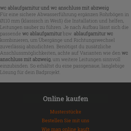
wc ablaufgarnitur und wc anschluss mit abzweig
Für eine sichere Abwasserführung ergänzen Rohrbögen in
Ø110 mm (klassisch in Weiß) die Installation und helfen,
Leitungen sauber zu führen. Je nach Aufbau lässt sich die
passende
wc ablaufgarnitur
bzw.
ablaufgarnitur wc
kombinieren, um Übergänge und Richtungswechsel
zuverlässig abzudichten. Benötigst du zusätzliche
Anschlussmöglichkeiten, achte auf Varianten wie den
wc
anschluss mit abzweig
, um weitere Leitungen sinnvoll
einzubinden. So erhältst du eine passgenaue, langlebige
Lösung für dein Badprojekt.
Online kaufen
Musterstücke
Bestellen Sie mit uns
Wie man online kauft