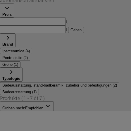
automatisch aktualisiert.
passend zu deinem vorhandenen Abgang – für Neubau
oder Austausch.
Preis
€ -
€
Gehen
Brand
Iperceramica
(
4
)
Ponte giulio
(
2
)
Grohe
(
1
)
Typologie
Badeausstattung, stand-badkeramik, zubehör und befestigungen
(
2
)
Badeausstattung
(
1
)
Produkte
( 1 - 7 di 7 )
Ordnen nach:
Empfohlen