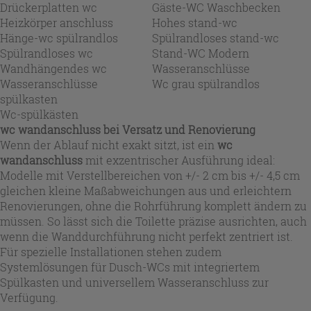
Drückerplatten wc
Gäste-WC Waschbecken
Heizkörper anschluss
Hohes stand-wc
Hänge-wc spülrandlos
Spülrandloses stand-wc
Spülrandloses wc
Stand-WC Modern
Wandhängendes wc
Wasseranschlüsse
Wasseranschlüsse
Wc grau spülrandlos
spülkasten
Wc-spülkästen
wc wandanschluss bei Versatz und Renovierung
Wenn der Ablauf nicht exakt sitzt, ist ein
wc
wandanschluss
mit exzentrischer Ausführung ideal:
Modelle mit Verstellbereichen von +/- 2 cm bis +/- 4,5 cm
gleichen kleine Maßabweichungen aus und erleichtern
Renovierungen, ohne die Rohrführung komplett ändern zu
müssen. So lässt sich die Toilette präzise ausrichten, auch
wenn die Wanddurchführung nicht perfekt zentriert ist.
Für spezielle Installationen stehen zudem
Systemlösungen für Dusch-WCs mit integriertem
Spülkasten und universellem Wasseranschluss zur
Verfügung.