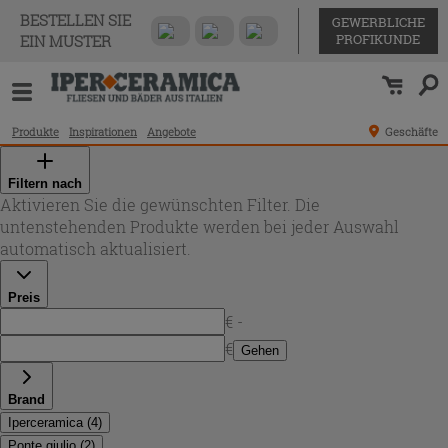
BESTELLEN SIE
GEWERBLICHE
PROFIKUNDE
EIN MUSTER
Produkte
Inspirationen
Angebote
Geschäfte
Filtern nach
Aktivieren Sie die gewünschten Filter. Die
untenstehenden Produkte werden bei jeder Auswahl
automatisch aktualisiert.
Preis
€ -
€
Gehen
Brand
Iperceramica
(
4
)
Ponte giulio
(
2
)